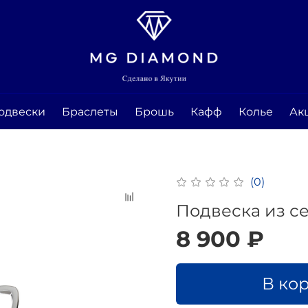
одвески
Браслеты
Брошь
Кафф
Колье
Ак
(0)
Подвеска из с
8 900 ₽
В ко